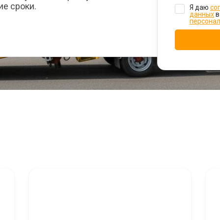
ие сроки.
Я даю
со
данных
в
персона